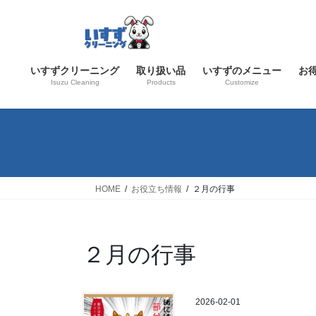
コ
ナ
ン
ビ
テ
ゲ
ン
ー
いすずクリーニング
取り扱い品
いすずのメニュー
お
ツ
シ
Isuzu Cleaning
Products
Customize
へ
ョ
ス
ン
キ
に
ッ
移
プ
動
HOME
お役立ち情報
２月の行事
２月の行事
2026-02-01