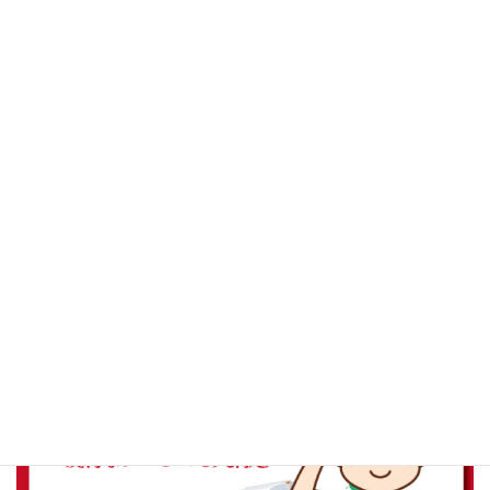
ご自宅や職場までお伺いする集配サービスなら、重たいコートや
かさばる布団もラクラク。忙しくてご来店が難しい方や、小さな
お子様がいるご家庭にも好評です。お預かりからお届けまで丁寧
に対応。時間を有効に使いながら、いつものクリーニングをもっ
と便利にご利用いただけます。
集配サービス