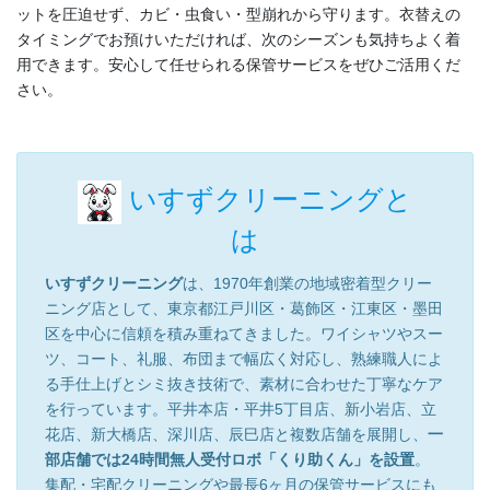
ットを圧迫せず、カビ・虫食い・型崩れから守ります。衣替えの
タイミングでお預けいただければ、次のシーズンも気持ちよく着
用できます。安心して任せられる保管サービスをぜひご活用くだ
さい。
いすずクリーニングと
は
いすずクリーニング
は、1970年創業の地域密着型クリー
ニング店として、東京都江戸川区・葛飾区・江東区・墨田
区を中心に信頼を積み重ねてきました。ワイシャツやスー
ツ、コート、礼服、布団まで幅広く対応し、熟練職人によ
る手仕上げとシミ抜き技術で、素材に合わせた丁寧なケア
を行っています。平井本店・平井5丁目店、新小岩店、立
花店、新大橋店、深川店、辰巳店と複数店舗を展開し、
一
部店舗では24時間無人受付ロボ「くり助くん」を設置
。
集配・宅配クリーニングや最長6ヶ月の保管サービスにも