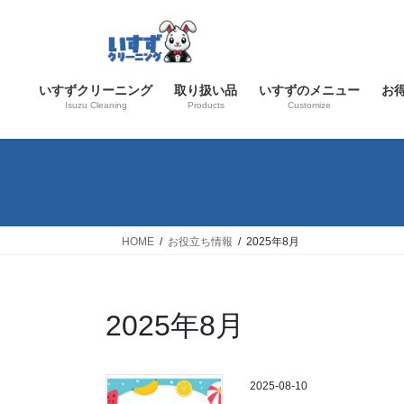
コ
ナ
ン
ビ
テ
ゲ
ン
ー
いすずクリーニング
取り扱い品
いすずのメニュー
お
ツ
シ
Isuzu Cleaning
Products
Customize
へ
ョ
ス
ン
キ
に
ッ
移
プ
動
HOME
お役立ち情報
2025年8月
2025年8月
2025-08-10