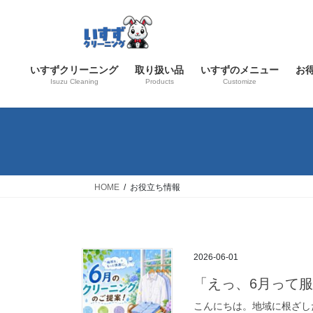
コ
ナ
ン
ビ
テ
ゲ
ン
ー
いすずクリーニング
取り扱い品
いすずのメニュー
お
ツ
シ
Isuzu Cleaning
Products
Customize
へ
ョ
ス
ン
キ
に
ッ
移
プ
動
HOME
お役立ち情報
2026-06-01
「えっ、6月って
こんにちは。地域に根ざし