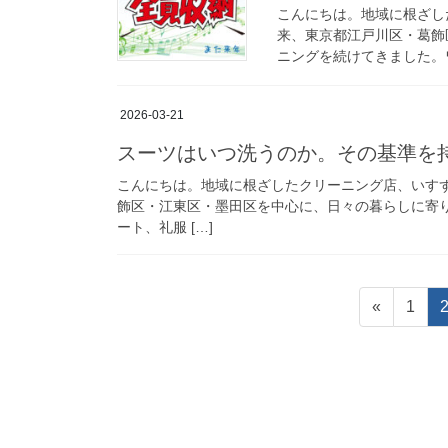
こんにちは。地域に根ざし
来、東京都江戸川区・葛飾
ニングを続けてきました。ワ
2026-03-21
スーツはいつ洗うのか。その基準を
こんにちは。地域に根ざしたクリーニング店、いすず
飾区・江東区・墨田区を中心に、日々の暮らしに寄
ート、礼服 […]
投
固
«
1
稿
定
ペ
の
ー
ペ
ジ
ー