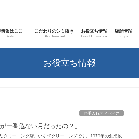
得情報はここ！
こだわりのシミ抜き
お役立ち情報
店舗情報
Deals
Stain Removal
Useful Information
Shops
お役立ち情報
お手入れアドバイス
服が一番危ない月だったの？」
たクリーニング店、いすずクリーニングです。1970年の創業以