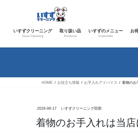
コ
ナ
ン
ビ
テ
ゲ
ン
ー
いすずクリーニング
取り扱い品
いすずのメニュー
お
ツ
シ
Isuzu Cleaning
Products
Customize
へ
ョ
ス
ン
キ
に
ッ
移
プ
動
HOME
お役立ち情報
お手入れアドバイス
着物のお
2026-06-17
いすずクリーニング田郡
着物のお手入れは当店