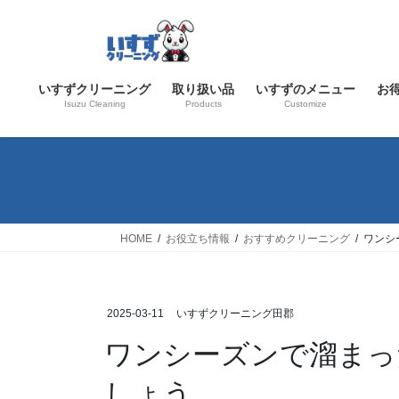
コ
ナ
ン
ビ
テ
ゲ
ン
ー
いすずクリーニング
取り扱い品
いすずのメニュー
お
ツ
シ
Isuzu Cleaning
Products
Customize
へ
ョ
ス
ン
キ
に
ッ
移
プ
動
HOME
お役立ち情報
おすすめクリーニング
ワンシ
2025-03-11
いすずクリーニング田郡
ワンシーズンで溜まっ
しょう