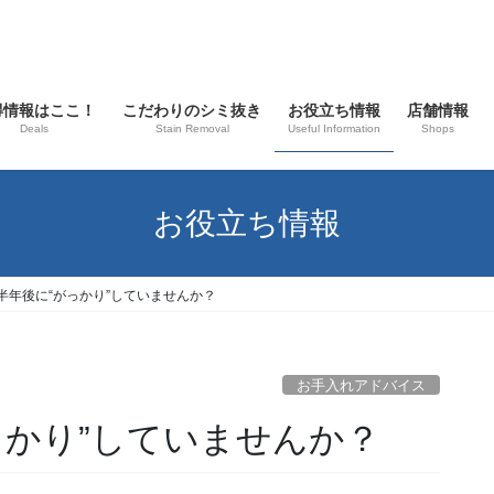
得情報はここ！
こだわりのシミ抜き
お役立ち情報
店舗情報
Deals
Stain Removal
Useful Information
Shops
お役立ち情報
半年後に“がっかり”していませんか？
お手入れアドバイス
っかり”していませんか？