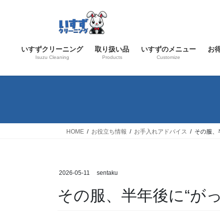
コ
ナ
ン
ビ
テ
ゲ
ン
ー
いすずクリーニング
取り扱い品
いすずのメニュー
お
ツ
シ
Isuzu Cleaning
Products
Customize
へ
ョ
ス
ン
キ
に
ッ
移
プ
動
HOME
お役立ち情報
お手入れアドバイス
その服、
2026-05-11
sentaku
その服、半年後に“が